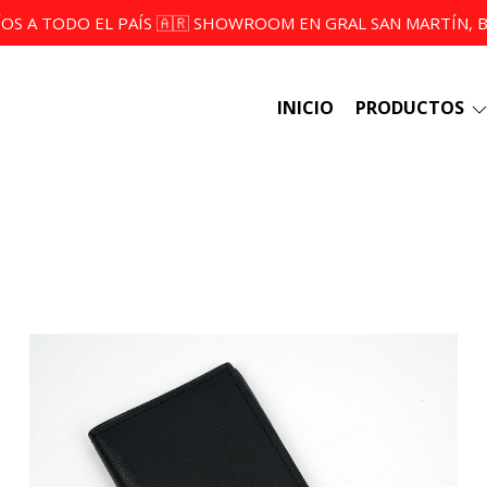
ÍOS A TODO EL PAÍS 🇦🇷 SHOWROOM EN GRAL SAN MARTÍN, BS
INICIO
PRODUCTOS