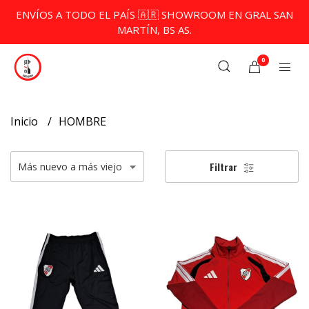
ENVÍOS A TODO EL PAÍS 🇦🇷 SHOWROOM EN GRAL SAN
MARTÍN, BS AS.
0
Inicio
HOMBRE
Filtrar