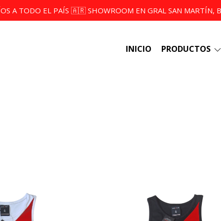
ÍOS A TODO EL PAÍS 🇦🇷 SHOWROOM EN GRAL SAN MARTÍN, BS
INICIO
PRODUCTOS