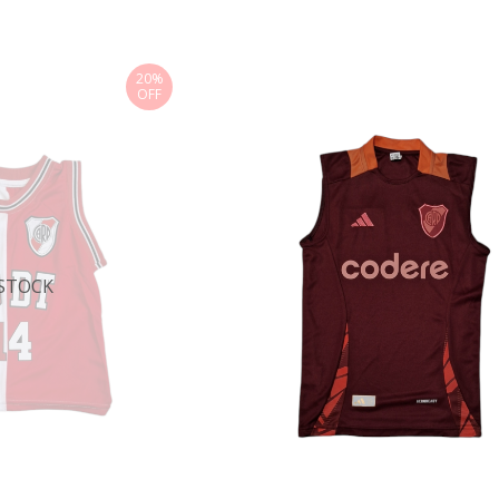
20%
OFF
 STOCK