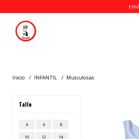
ENV
Inicio
INFANTIL
Musculosas
Talle
4
6
8
10
12
14