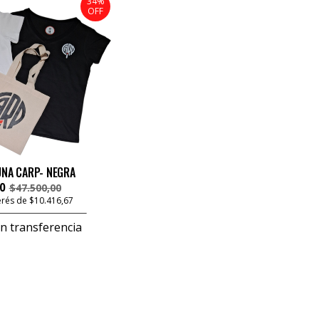
34%
OFF
NA CARP- NEGRA
0
$47.500,00
terés de $10.416,67
n transferencia