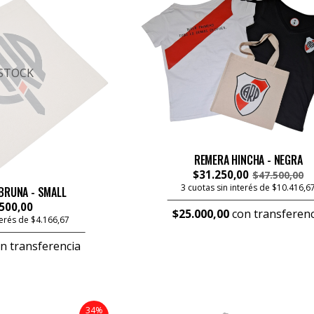
 STOCK
REMERA HINCHA - NEGRA
$31.250,00
$47.500,00
3 cuotas sin interés de $10.416,6
BRUNA - SMALL
500,00
$25.000,00
con transferenc
terés de $4.166,67
n transferencia
34%