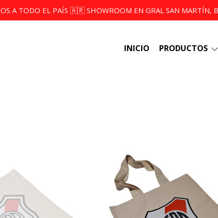
ÍOS A TODO EL PAÍS 🇦🇷 SHOWROOM EN GRAL SAN MARTÍN, BS
INICIO
PRODUCTOS