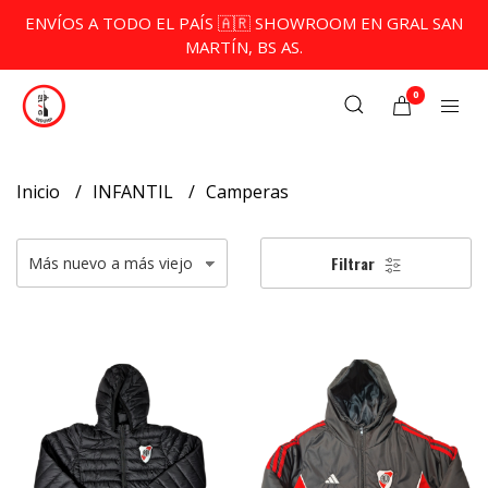
ENVÍOS A TODO EL PAÍS 🇦🇷 SHOWROOM EN GRAL SAN
MARTÍN, BS AS.
0
Inicio
INFANTIL
Camperas
Filtrar