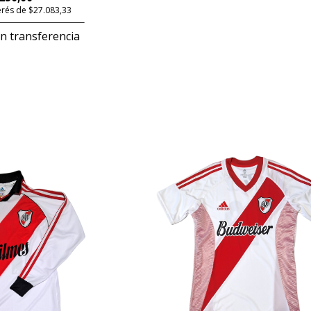
terés de $27.083,33
n transferencia