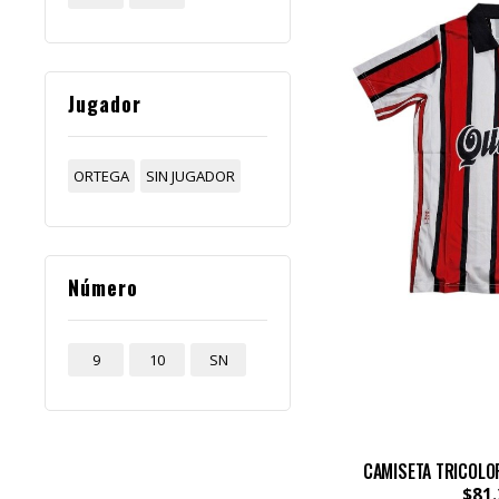
Jugador
ORTEGA
SIN JUGADOR
Número
9
10
SN
CAMISETA TRICOLO
$81.