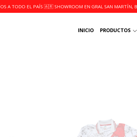
ÍOS A TODO EL PAÍS 🇦🇷 SHOWROOM EN GRAL SAN MARTÍN, BS
INICIO
PRODUCTOS