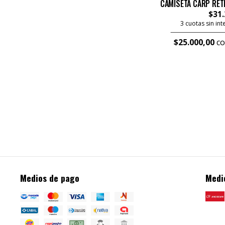
CAMISETA CARP RET
$31.
3 cuotas sin in
$25.000,00
co
Medios de pago
Medi