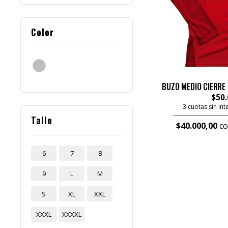
Color
BUZO MEDIO CIERRE
$50.
3 cuotas sin in
Talle
$40.000,00
co
6
7
8
9
L
M
S
XL
XXL
XXXL
XXXXL