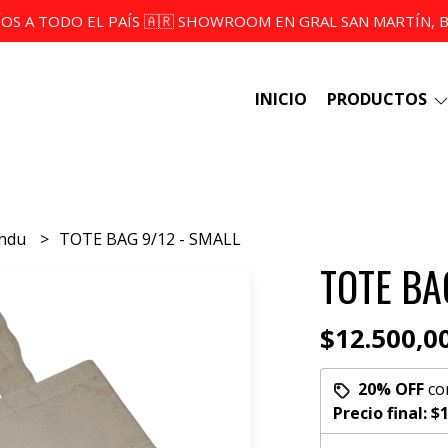
ÍOS A TODO EL PAÍS 🇦🇷 SHOWROOM EN GRAL SAN MARTÍN, BS
INICIO
PRODUCTOS
 indu
TOTE BAG 9/12 - SMALL
TOTE BA
$12.500,0
20% OFF
co
Precio final:
$1