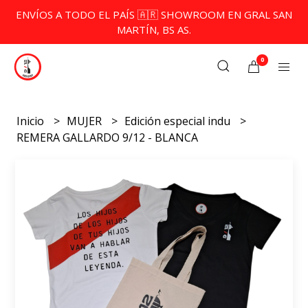
ENVÍOS A TODO EL PAÍS 🇦🇷 SHOWROOM EN GRAL SAN
MARTÍN, BS AS.
0
Inicio
MUJER
Edición especial indu
REMERA GALLARDO 9/12 - BLANCA