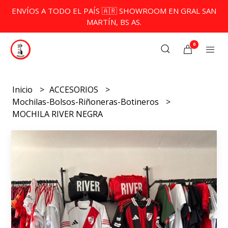
ENVÍOS A TODO EL PAÍS 🇦🇷 SHOWROOM EN GRAL SAN
MARTÍN, BS AS.
0
Inicio
ACCESORIOS
Mochilas-Bolsos-Riñoneras-Botineros
MOCHILA RIVER NEGRA