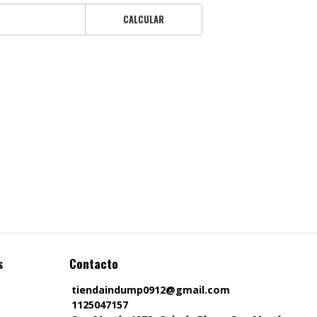
CALCULAR
s
Contacto
tiendaindump0912@gmail.com
1125047157