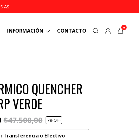
 AS.
0
INFORMACIÓN
CONTACTO
ÉRMICO QUENCHER
RP VERDE
0
$47.500,00
7
% OFF
n
Transferencia
o
Efectivo