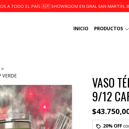
ÍOS A TODO EL PAÍS 🇦🇷 SHOWROOM EN GRAL SAN MARTÍN, BS
INICIO
PRODUCTOS
P VERDE
VASO T
9/12 CA
$43.750,0
20% OFF
co