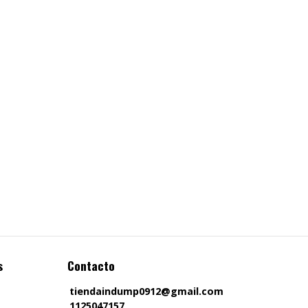
s
Contacto
tiendaindump0912@gmail.com
1125047157