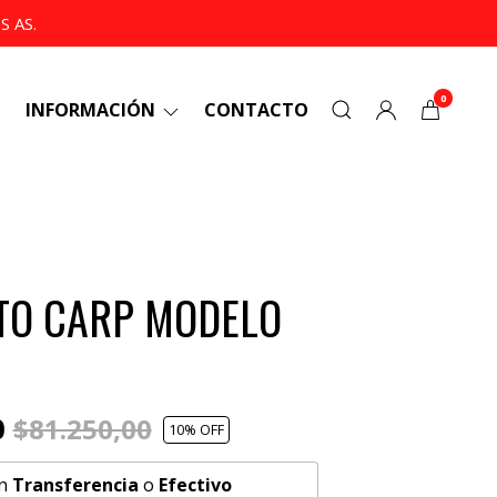
 AS.
0
INFORMACIÓN
CONTACTO
TO CARP MODELO
0
$81.250,00
10
% OFF
n
Transferencia
o
Efectivo