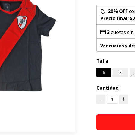
20% OFF
co
Precio final:
$2
3
cuotas sin
Ver cuotas y d
Talle
6
8
Cantidad
1