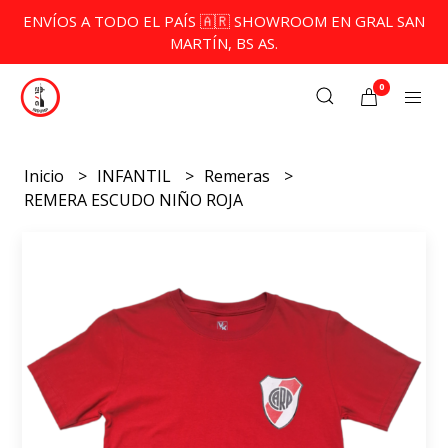
ENVÍOS A TODO EL PAÍS 🇦🇷 SHOWROOM EN GRAL SAN
MARTÍN, BS AS.
0
Inicio
INFANTIL
Remeras
REMERA ESCUDO NIÑO ROJA