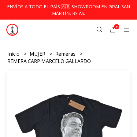
ENVÍOS A TODO EL PAÍS 🇦🇷 SHOWROOM EN GRAL SAN
MARTÍN, BS AS.
0
Inicio
MUJER
Remeras
REMERA CARP MARCELO GALLARDO