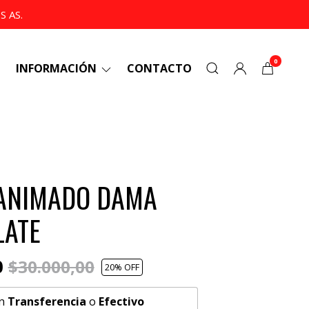
 AS.
0
INFORMACIÓN
CONTACTO
 ANIMADO DAMA
LATE
0
$30.000,00
20
% OFF
n
Transferencia
o
Efectivo