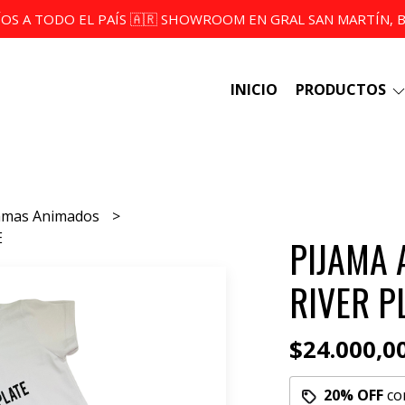
ÍOS A TODO EL PAÍS 🇦🇷 SHOWROOM EN GRAL SAN MARTÍN, BS
INICIO
PRODUCTOS
jamas Animados
E
PIJAMA
RIVER P
$24.000,0
20% OFF
co