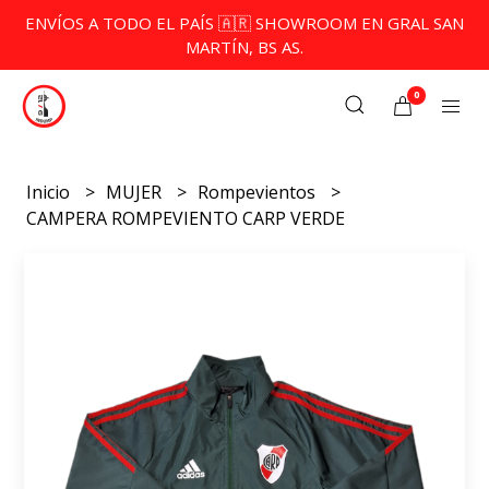
ENVÍOS A TODO EL PAÍS 🇦🇷 SHOWROOM EN GRAL SAN
MARTÍN, BS AS.
0
Inicio
MUJER
Rompevientos
CAMPERA ROMPEVIENTO CARP VERDE