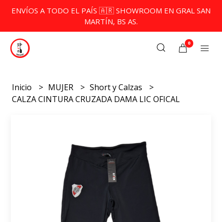
ENVÍOS A TODO EL PAÍS 🇦🇷 SHOWROOM EN GRAL SAN
MARTÍN, BS AS.
0
Inicio
MUJER
Short y Calzas
CALZA CINTURA CRUZADA DAMA LIC OFICAL