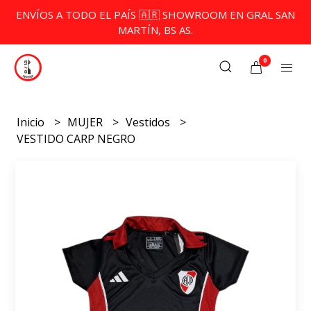
ENVÍOS A TODO EL PAÍS 🇦🇷 SHOWROOM EN GRAL SAN
MARTÍN, BS AS.
0
Inicio
MUJER
Vestidos
VESTIDO CARP NEGRO