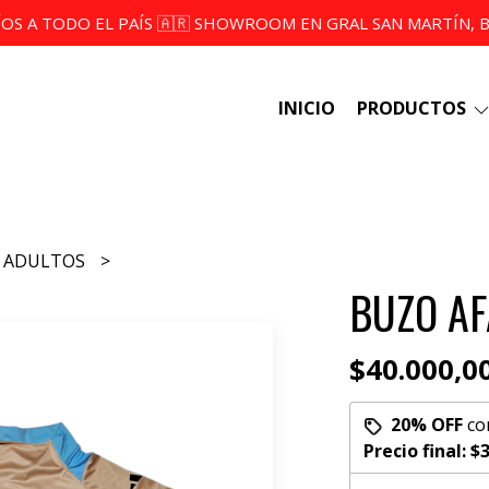
ÍOS A TODO EL PAÍS 🇦🇷 SHOWROOM EN GRAL SAN MARTÍN, BS
INICIO
PRODUCTOS
ADULTOS
BUZO AF
$40.000,0
20% OFF
co
Precio final:
$3