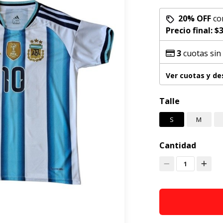
20% OFF
co
Precio final:
$3
3
cuotas sin
Ver cuotas y d
Talle
S
M
Cantidad
1