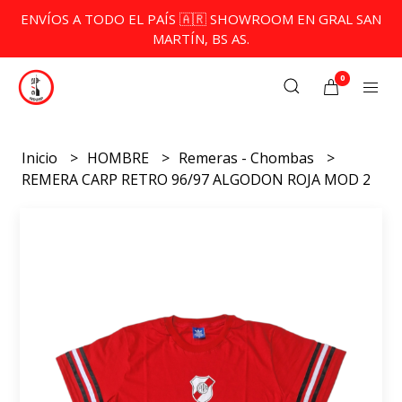
ENVÍOS A TODO EL PAÍS 🇦🇷 SHOWROOM EN GRAL SAN
MARTÍN, BS AS.
0
Inicio
HOMBRE
Remeras - Chombas
REMERA CARP RETRO 96/97 ALGODON ROJA MOD 2