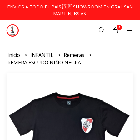
ENVÍOS A TODO EL PAÍS 🇦🇷 SHOWROOM EN GRAL SAN
MARTÍN, BS AS.
0
Inicio
INFANTIL
Remeras
REMERA ESCUDO NIÑO NEGRA