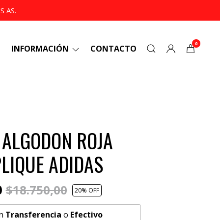
 AS.
0
INFORMACIÓN
CONTACTO
 ALGODON ROJA
LIQUE ADIDAS
0
$18.750,00
20
% OFF
n
Transferencia
o
Efectivo