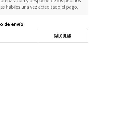
 preparación y despacho de los pedidos
as hábiles una vez acreditado el pago.
to de envío
CALCULAR