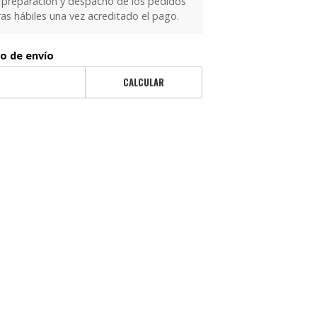
 preparación y despacho de los pedidos
as hábiles una vez acreditado el pago.
to de envío
CALCULAR