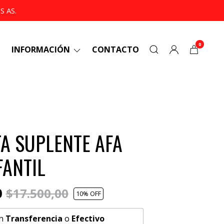
 AS.
0
INFORMACIÓN
CONTACTO
A SUPLENTE AFA
FANTIL
0
$17.500,00
10
% OFF
n
Transferencia
o
Efectivo